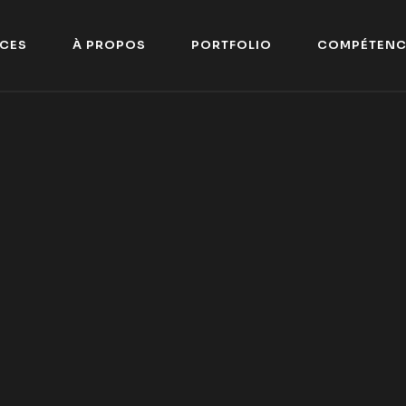
C
E
S
À
P
R
O
P
O
S
P
O
R
T
F
O
L
I
O
C
O
M
P
É
T
E
N
C
E
S
À
P
R
O
P
O
S
P
O
R
T
F
O
L
I
O
C
O
M
P
É
T
E
N