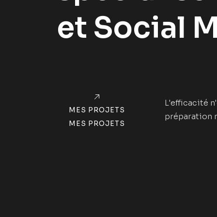
et Social 
L'efficacité 
M
E
S
P
R
O
J
E
T
S
préparation 
M
E
S
P
R
O
J
E
T
S